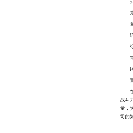
战斗
量，
司的