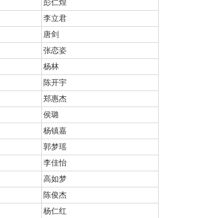
彭仁煌
李立君
唐剑
张恋姿
杨林
陈开宇
郑惠杰
侯璐
杨镇嘉
郭梦瑶
李佳怡
高如梦
陈俊杰
杨仁红