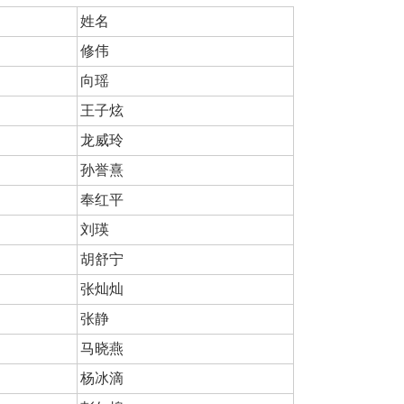
姓名
修伟
向瑶
王子炫
龙威玲
孙誉熹
奉红平
刘瑛
胡舒宁
张灿灿
张静
马晓燕
杨冰滴