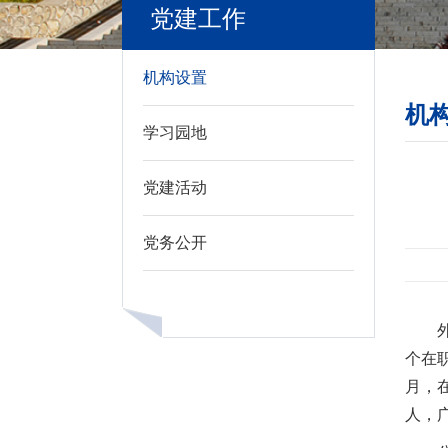
党建工作
机构设置
机
学习园地
党建活动
党务公开
个在
月，
人，