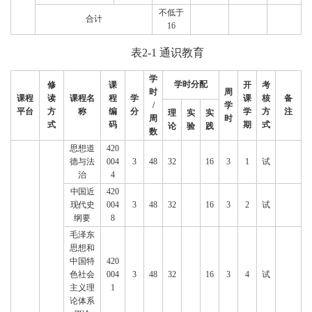
不低于
合计
16
表2-1 通识教育
学
学时分配
修
课
开
考
时
周
课程
读
课程名
程
学
课
核
备
/
学
平台
方
称
编
分
学
方
注
理
实
实
周
时
式
码
期
式
论
验
践
数
思想道
420
德与法
004
3
48
32
16
3
1
试
治
4
中国近
420
现代史
004
3
48
32
16
3
2
试
纲要
8
毛泽东
思想和
中国特
420
色社会
004
3
48
32
16
3
4
试
主义理
1
论体系