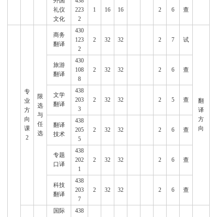
外国
438
礼仪
223
1
16
16
2
6
查
文化
2
430
商务
123
2
32
32
2
7
试
翻译
2
430
旅游
108
2
32
32
2
6
查
翻译
8
438
专
文学
限
203
2
32
32
2
5
查
业
翻
翻译
选
3
方
译
与
向
方
438
任
翻译
课
向
205
2
32
32
2
6
查
选
技术
2
5
438
专题
202
2
32
32
2
6
查
口译
1
438
科技
203
2
32
32
2
6
查
翻译
7
国际
438