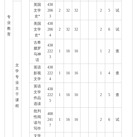
英国
438
文学
206
2
32
32
2
5
试
史*
3
专
业
美国
438
教
文学
206
2
32
32
2
6
试
育
史*
4
古希
438
腊罗
222
1
16
16
1
2
查
马神
3
话
文
英语
438
学
影视
222
1
16
16
1
4
查
专
文学
4
业
英语
主
438
文学
干
222
1
16
16
2
5
查
作品
课
5
选读
程
批判
408
性阅
241
1
16
16
2
6
试
读与
7
写作
文学