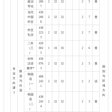
政治
206
2
32
32
2
5
查
导论
7
当代
438
中国
206
2
32
32
2
7
查
外交
8
438
外交
223
2
32
32
2
7
查
礼仪
5
二外
420
（三
002
1
16
16
2
6
查
）
5
对外
430
汉语
076
2
32
32
2
5
查
国
教学*
3
专
限
别
业
韩国
选
与
408
方
语
与
区
242
2
32
32
2
2
试
向
（一
任
域
1
课
）
选
方
3
韩国
向
438
语
243
2
32
32
2
3
查
（二
4
）