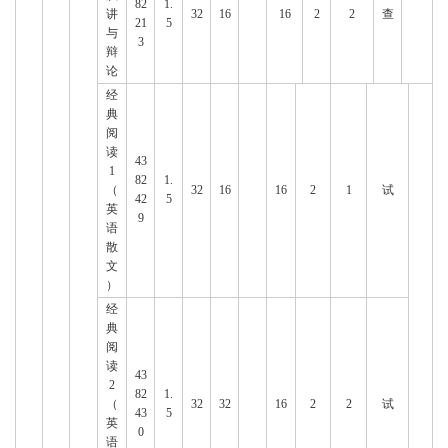
82
1.
讲
32
16
16
2
2
查
21
5
与
3
辩
论
经
典
阅
读
43
1
82
1.
（
32
16
16
2
1
试
42
5
英
9
语
散
文
）
经
典
阅
读
43
2
82
1.
（
32
32
16
2
2
试
43
5
英
0
语