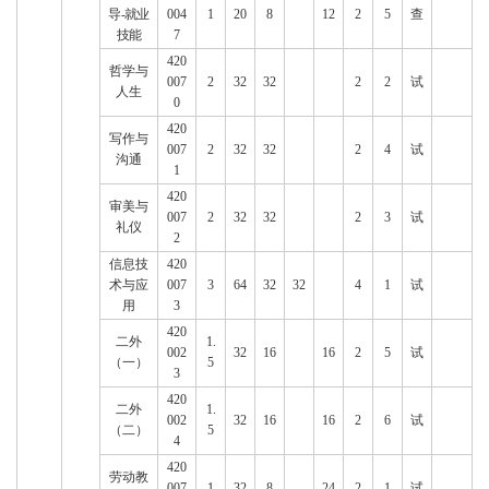
导-就业
004
1
20
8
12
2
5
查
技能
7
420
哲学与
007
2
32
32
2
2
试
人生
0
420
写作与
007
2
32
32
2
4
试
沟通
1
420
审美与
007
2
32
32
2
3
试
礼仪
2
信息技
420
术与应
007
3
64
32
32
4
1
试
用
3
420
二外
1.
002
32
16
16
2
5
试
（一）
5
3
420
二外
1.
002
32
16
16
2
6
试
（二）
5
4
420
劳动教
007
1
32
8
24
2
1
试