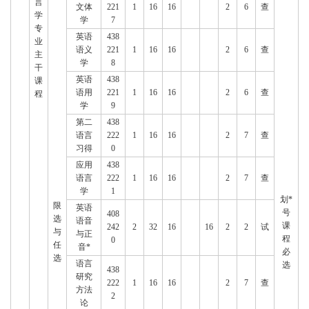
言
文体
221
1
16
16
2
6
查
学
学
7
专
英语
438
业
语义
221
1
16
16
2
6
查
主
学
8
干
英语
438
课
语用
221
1
16
16
2
6
查
程
学
9
第二
438
语言
222
1
16
16
2
7
查
习得
0
应用
438
语言
222
1
16
16
2
7
查
学
1
划*
限
英语
号
408
选
语音
课
242
2
32
16
16
2
2
试
与
与正
程
0
任
音*
必
选
语言
选
438
研究
222
1
16
16
2
7
查
方法
2
论