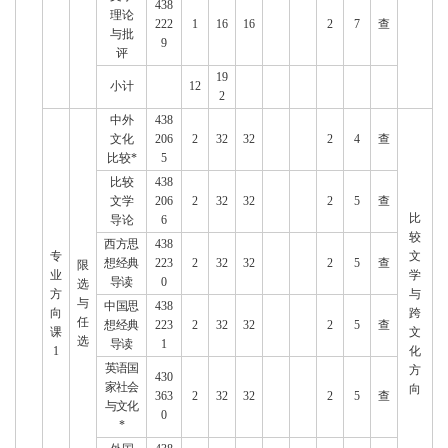
438
理论
222
1
16
16
2
7
查
与批
9
评
19
小计
12
2
中外
438
文化
206
2
32
32
2
4
查
比较*
5
比较
438
文学
206
2
32
32
2
5
查
比
导论
6
较
西方思
438
专
文
想经典
223
2
32
32
2
5
查
限
业
学
导读
0
选
方
与
与
中国思
438
向
跨
任
想经典
223
2
32
32
2
5
查
课
文
选
导读
1
1
化
英语国
方
430
家社会
向
363
2
32
32
2
5
查
与文化
0
*