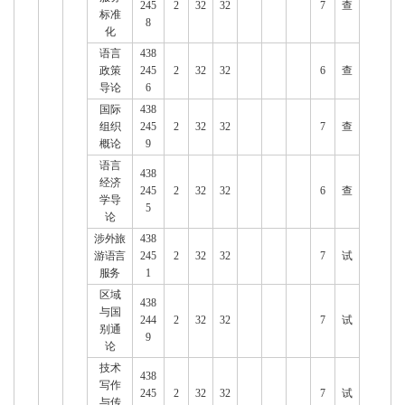
245
2
32
32
7
查
标准
8
化
语言
438
政策
245
2
32
32
6
查
导论
6
国际
438
组织
245
2
32
32
7
查
概论
9
语言
438
经济
245
2
32
32
6
查
学导
5
论
涉外旅
438
游语言
245
2
32
32
7
试
服务
1
区域
438
与国
244
2
32
32
7
试
别通
9
论
技术
438
写作
245
2
32
32
7
试
与传