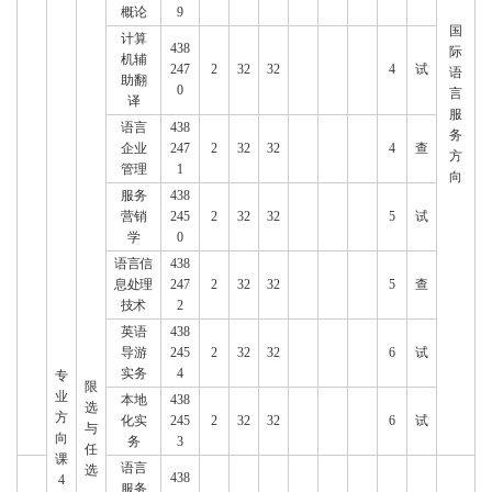
概论
9
国
计算
438
际
机辅
247
2
32
32
4
试
语
助翻
0
言
译
服
语言
438
务
企业
247
2
32
32
4
查
方
管理
1
向
服务
438
营销
245
2
32
32
5
试
学
0
语言信
438
息处理
247
2
32
32
5
查
技术
2
英语
438
导游
245
2
32
32
6
试
实务
4
专
限
业
本地
438
选
方
化实
245
2
32
32
6
试
与
向
务
3
任
课
语言
选
438
4
服务