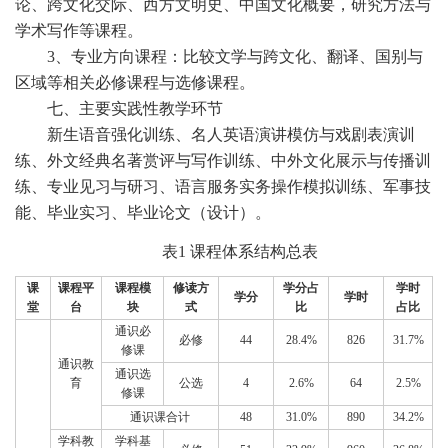
论、跨文化交际、西方文明史、中国文化概要，研究方法与
学术写作等课程。
3、专业方向课程：比较文学与跨文化、翻译、国别与
区域等相关必修课程与选修课程。
七、主要实践性教学环节
新生语音强化训练、名人英语演讲模仿与戏剧表演训
练、外文经典名著赏评与写作训练、中外文化展示与传播训
练、专业见习与研习、语言服务实务操作模拟训练、军事技
能、毕业实习、毕业论文（设计）。
表1 课程体系结构总表
课
课程平
课程模
修读方
学分占
学时
学分
学时
堂
台
块
式
比
占比
通识必
必修
44
28.4%
826
31.7%
修课
通识教
通识选
育
公选
4
2.6%
64
2.5%
修课
通识课合计
48
31.0%
890
34.2%
学科教
学科基