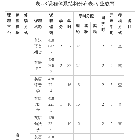
表2-3
课程体系结构分布表-专业教育
课
课
修
课
开
考
学时分配
周
程
程
读
课程
程
学
学
课
核
备
学
理
实
实
平
模
方
名称
编
分
时
学
方
注
时
论
验
践
台
块
式
码
期
式
英汉
430
语言
047
2
32
32
2
4
查
对比*
2
438
英语
206
2
32
32
2
6
试
史*
2
英语
438
语音
221
1
16
16
2
5
查
学
4
英语
438
词汇
221
1
16
16
2
5
查
学
5
英语
438
句法
221
1
16
16
2
5
查
学
6
语
英语
438