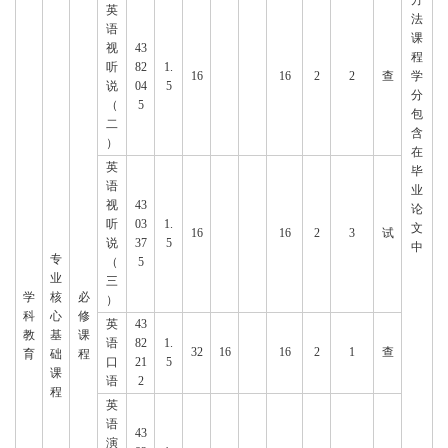
英
法
语
课
视
43
程
听
82
1.
16
16
2
2
查
学
说
04
5
分
（
5
包
二
含
）
在
英
毕
语
业
视
43
论
听
03
1.
文
16
16
2
3
试
说
37
5
中
专
（
5
业
三
学
核
必
）
科
心
修
英
43
教
基
课
语
82
1.
32
16
16
2
1
查
育
础
程
口
21
5
课
语
2
程
英
语
43
演