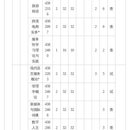
438
旅游
233
2
32
32
2
6
查
韩语
6
跨境
438
电商
209
2
32
32
2
6
查
实务*
7
服务
性学
438
习理
240
1
16
16
2
2
查
论与
0
实践
现代语
438
言服务
220
2
32
32
3
5
试
概论*
3
管理
438
学概
246
2
32
32
2
试
论
7
新媒体
438
与国际
246
2
32
32
3
查
传播
8
数字
438
人文
246
2
32
32
3
查