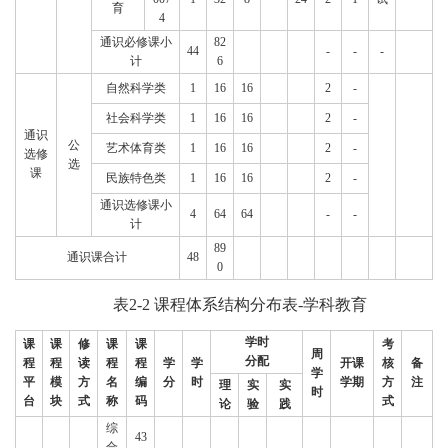
育
4
通识必修课小
82
44
-
-
-
计
6
自然科学类
1
16
16
2
-
社会科学类
1
16
16
2
-
通识
公
艺术体育类
1
16
16
2
-
选修
选
课
民族特色类
1
16
16
2
-
通识选修课小
4
64
64
-
-
计
89
通识课合计
48
0
表2-2
课程体系结构分布表-学科教育
学时
课
课
修
课
课
考
周
分配
程
程
读
程
程
学
学
开课
核
备
学
平
模
方
名
编
分
时
学期
方
注
理
实
实
时
台
块
式
称
码
式
论
验
践
综
43
合