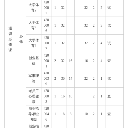
420
大学体
000
1
32
32
2
2
试
育2
5
420
大学体
000
1
32
32
2
3
试
育3
通
6
识
必
420
必
大学体
修
000
1
32
32
2
4
试
修
育4
7
课
420
创业基
000
2
32
16
16
2
4
查
础
1
420
军事理
003
2
36
14
22
2
1
试
论
9
老员工
420
心理健
000
1
16
16
2
1
查
康
3
就业指
420
导-职业
004
1
18
8
10
2
1
查
规划
6
就业指
420