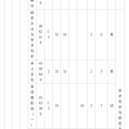
概
6
论
研
究
方
40
法
82
1.
与
32
16
2
6
查
41
5
学
8
术
写
作
本
43
土
00
2
32
32
2
3
查
文
64
化
0
英
学
语
术
视
43
写
听
03
1.
16
16
2
1
试
作
说
30
5
与
（
0
研
一
究
）
方