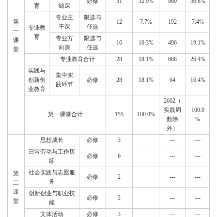
必修
51
32.9%
960
36.8%
育
础课
专业主
限选与
第
12
7.7%
192
7.4%
干课
任选
专业教
一
育
专业方
限选与
课
16
10.3%
496
19.1%
向课
任选
堂
专业教育合计
28
18.1%
688
26.4%
实践与
集中实
创新创
必修
28
18.1%
64
16.4%
践环节
业教育
2602（
实践周
100.0
第一课堂合计
155
100.0%
数除
%
外）
思想成长
必修
3
---
---
日常劳动与工作历
必修
6
---
---
练
社会实践与志愿服
第
必修
2
---
---
务
二
课
创新创业与职业技
必修
2
---
---
堂
能
文体活动
必修
3
---
---