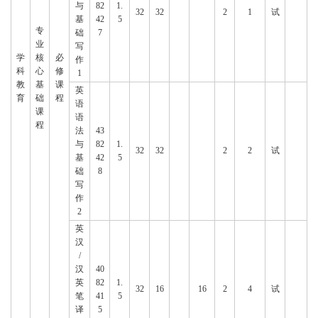
与
82
1.
32
32
2
1
试
基
42
5
专
础
7
业
写
学
核
必
作
科
心
修
1
教
基
课
英
育
础
程
语
课
语
程
法
43
与
82
1.
32
32
2
2
试
基
42
5
础
8
写
作
2
英
汉
/
汉
40
英
82
1.
32
16
16
2
4
试
笔
41
5
译
5