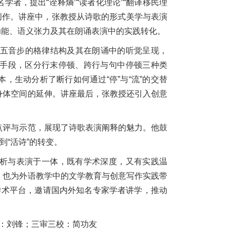
者，提出“诠释熵”“读者化理论”“翻译移民理
诗歌创作。讲座中，张教授从诗歌的形式美学与表演
节奏功能、语义张力及其在朗诵表演中的实践转化。
格五音步的格律结构及其在朗诵中的听觉呈现，
手段，区分行末停顿、跨行与句中停顿三种类
，生动分析了断行如何通过“停”与“流”的交替
身体空间的延伸。讲座最后，张教授还引入创意
点评与示范，展现了诗歌表演阐释的魅力。他鼓
到“活诗”的转变。
析与表演于一体，既有学术深度，又有实践温
，也为外语教学中的文学教育与创意写作实践带
水平学术平台，邀请国内外知名专家学者讲学，推动
审三校：简功友