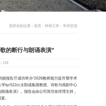
您所在的位置：
首页
科研工作
学术交流
-
-
歌的断行与朗诵表演”
：
118
楼多功能报告厅成功举办“2026教师能力提升暨学术
学tyc522cc太阳成集团教授、诗歌与戏剧中心
与朗诵表演》。报告会由公司简功友经理主持，
盛宴。