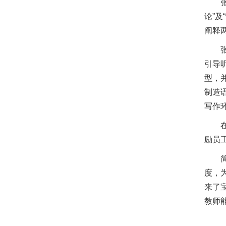
论”
阐释
引导
型，
制造
写作
励员
度，
来了
教师