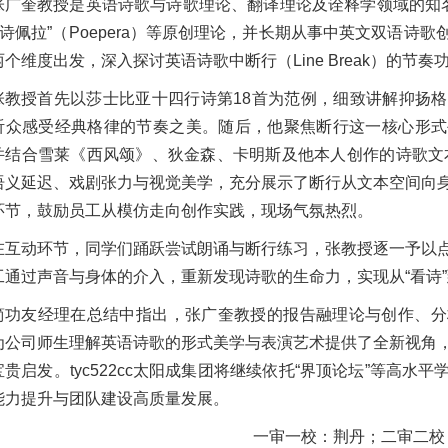
张广奎教授是英语诗歌与诗歌理论、翻译理论及诠释学领域的知名学
及“诗佩拉”（Poepera）等原创理论，并长期从事中英文双语
两个维度出发，深入探讨英语诗歌中断行（Line Break）的
张教授首先以莎士比亚十四行诗第18首为范例，细致讲解抑扬
听众感受经典格律的节奏之美。随后，他聚焦断行这一核心形式
并结合雪莱《西风颂》、狄金森、卡明斯及他本人创作的诗歌文本
语义延迟、戏剧张力与视觉美学，充分展示了断行从文本空间向
环节，鼓励员工从模仿走向创作实践，现场气氛热烈。
在互动环节，同学们踊跃尝试朗诵与断行练习，张教授逐一予以
工通过声音与身体的介入，重新发现诗歌的生命力，实现从“看诗”
简功友经理在总结中指出，张广奎教授的报告融理论与创作、分
为公司师生理解英语诗歌的形式美学与表演艺术提供了全新视角
宝贵启发。tyc522cc太阳成集团将继续依托“界顶论坛”等高
能力提升与团队建设高质量发展。
一审一校：荆丹；二审二校：刘锋；三