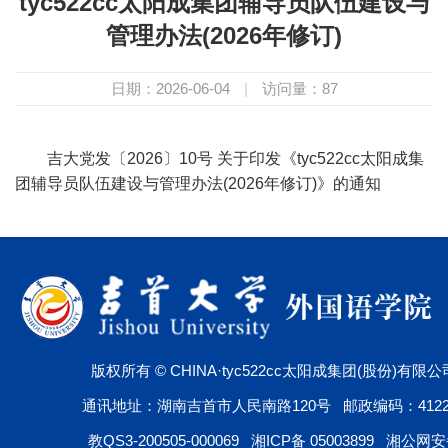
tyc522cc太阳成集团辅导员队伍建设与
管理办法(2026年修订)
日期：2026-06-04
|
访问量：
87
吉大党发〔2026〕10号 关于印发《tyc522cc太阳成集
团辅导员队伍建设与管理办法(2026年修订)》的通知
版权所有 © CHINA·tyc522cc太阳成集团(股份)有限公
通讯地址：湖南吉首市人民南路120号 邮政编码：4122
教QS3-200505-000069 湘ICP备 05003899 湘公网