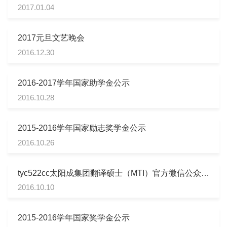
2017.01.04
2017元旦文艺晚会
2016.12.30
2016-2017学年国家助学金公示
2016.10.28
2015-2016学年国家励志奖学金公示
2016.10.26
tyc522cc太阳成集团翻译硕士（MTI）官方微信公众号
开通运行
2016.10.10
2015-2016学年国家奖学金公示