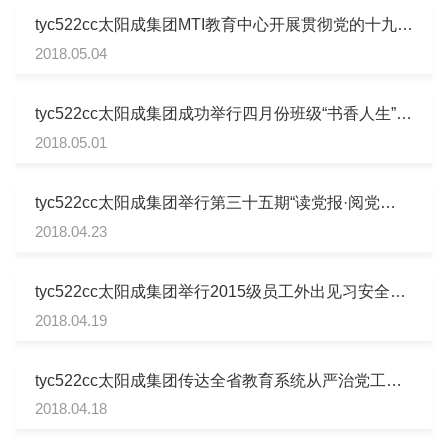
tyc522cc太阳成集团MTI教育中心开展贯彻党的十九大
精神知识抢答赛主题党日活动
2018.05.04
tyc522cc太阳成集团成功举行四月份班级“书香人生”经
典阅读沙龙
2018.05.01
tyc522cc太阳成集团举行第三十五期“读党报·阅党
刊”党员理论学习
2018.04.23
tyc522cc太阳成集团举行2015级员工外出见习安全教
育大会
2018.04.19
tyc522cc太阳成集团传达全省教育系统从严治党工作
视频会议精神观看反腐纪录片《永远在路上》
2018.04.18