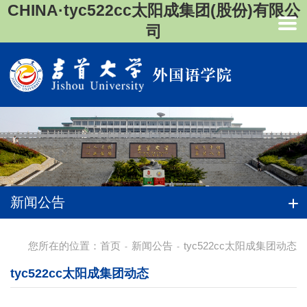
CHINA·tyc522cc太阳成集团(股份)有限公
司
新闻公告
您所在的位置：
首页
新闻公告
tyc522cc太阳成集团动态
-
-
tyc522cc太阳成集团动态