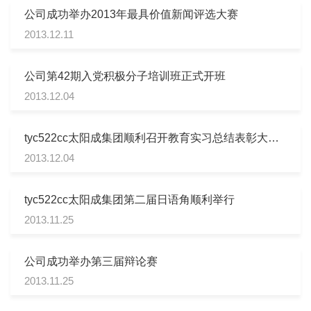
公司成功举办2013年最具价值新闻评选大赛
2013.12.11
公司第42期入党积极分子培训班正式开班
2013.12.04
tyc522cc太阳成集团顺利召开教育实习总结表彰大会
及毕业论文动员大会
2013.12.04
tyc522cc太阳成集团第二届日语角顺利举行
2013.11.25
公司成功举办第三届辩论赛
2013.11.25