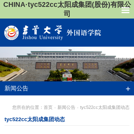
CHINA·tyc522cc太阳成集团(股份)有限公
司
新闻公告
您所在的位置：
首页
新闻公告
tyc522cc太阳成集团动态
-
-
tyc522cc太阳成集团动态