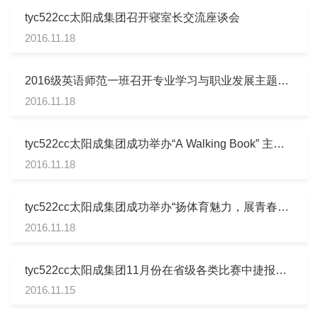
tyc522cc太阳成集团召开寝室长交流座谈会
2016.11.18
2016级英语师范一班召开专业学习与职业发展主题班
会
2016.11.18
tyc522cc太阳成集团成功举办“A Walking Book” 主题
征稿活动
2016.11.18
tyc522cc太阳成集团成功举办“扬体育魅力，展青春风
采”摄影展
2016.11.18
tyc522cc太阳成集团11月份在省级各类比赛中捷报频
传
2016.11.15