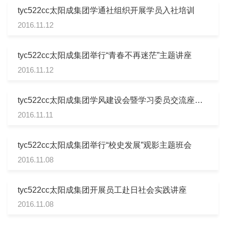
tyc522cc太阳成集团学通社组织开展学员入社培训
2016.11.12
tyc522cc太阳成集团举行“青春不再迷茫”主题讲座
2016.11.12
tyc522cc太阳成集团学风建设会暨学习委员交流座谈
会
2016.11.11
tyc522cc太阳成集团举行“校史发展”观影主题班会
2016.11.08
tyc522cc太阳成集团开展员工赴日社会实践讲座
2016.11.08